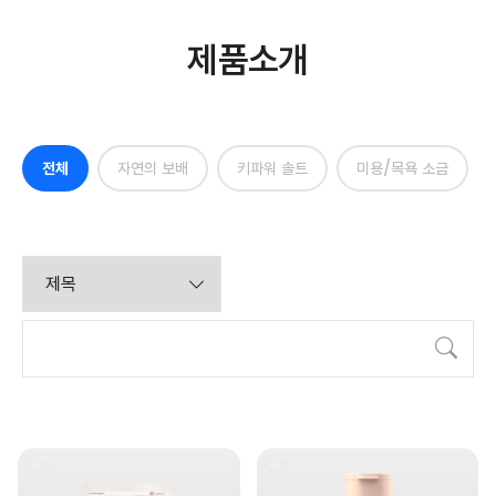
제품소개
전체
자연의 보배
키파워 솔트
미용/목욕 소금
검색