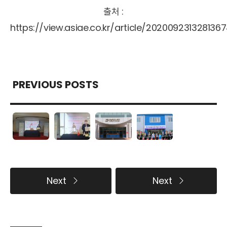
출처 :
https://view.asiae.co.kr/article/202009231328136
PREVIOUS POSTS
Next
Next