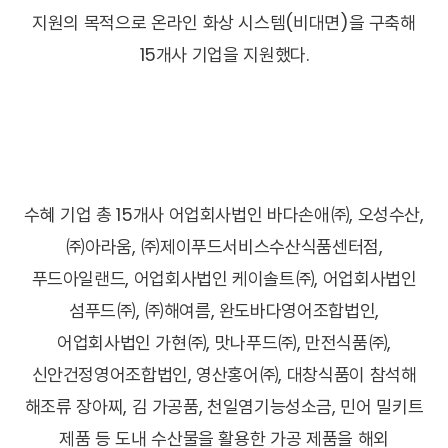
지원의 목적으로 온라인 화상 시스템(비대면)을 구축해
15개사 기업을 지원했다.
수혜 기업 총 15개사 어업회사법인 바다손애㈜, 오성수산,
㈜아라움, ㈜제이푸드서비스수산식품센터점,
푸드아일랜드, 어업회사법인 케이솔트㈜, 어업회사법인
섬푸드㈜, ㈜해여름, 완도바다영어조합법인,
어업회사법인 가현㈜, 맛나푸드㈜, 만전식품㈜,
신안건정영어조합법인, 영산홍어㈜, 대창식품이 참석해
해조류 장아찌, 김 가공품, 천일염기능성소금, 민어 밀키트
제품 등 도내 수산물을 활용한 가공 제품을 해외